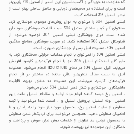
که مقاومت به خوردگی و اکسیداسیون این استی از استیل 316 پایین‌تر
است و برای استفاده در محیط‌های دریایی و مناطق ساحلی بهتر است از
نبشی استیل 316 استفاده کنید.
نبشی استیل 304 را می‌توان به انواع روش‌های مرسوم، جوشکاری کرد.
محتوای کم کربن ساختار استیل 304 سبب قابلیت جوشکاری خوب آن
شده است. برای جوشکاری نبشی استیل 304 توصیه می‌شود از
فیلرمتال استیل 308 استفاده کنید. در صورت جوشکاری مقاطع سنگین
استیل 304، عملیات آنیل پس از جوشکاری ضروری است.
نبشی استیل 304 را نمی‌توان با انجام عملیات حرارتی سختکاری کرد. به
طور کلی استحکام استیل 304 تنها با انجام فرآیندهای کارسرد افزایش
می‌یابد. آنیل استیل 304 در دمای 1010 تا 1120 انجام می‌شود. عملیات
آنیل به سبب حذف تنش‌های باقی مانده در ساختار بر اثر انجام
فرآیندهای کارسرد می‌باشد. این عملیات به منظور بهبود قابلیت
ماشینکاری، جوشکاری و شکل دهی استیل 304 انجام می‌شود.
. استیل رخ عرضه کننده انواع مواد اولیه و مقاطع استیل مانند ورق
استیل، لوله استیل، پروفیل استیل و … است. شما می‌توانید با ثبت
سفارش از سایت استیل رخ، محصول مورد نیاز خود را به راحتی و با
اطمینان سفارش دهید. همچنین می‌توانید برای نزدیک‌تر شدن سفارش
به محصول نهایی مد نظرتان از خدمات برش لیزر، جوش و پرداخت و
خمکاری این مجموعه نیز بهره‌مند شوید.