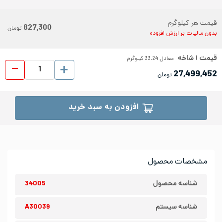
قیمت هر کیلوگرم
827,300
تومان
بدون مالیات بر ارزش افزوده
قیمت
۱
شاخه
معادل
33.24
کیلوگرم
نبشی است
27,499,452
تومان
افزودن به سبد خرید
مشخصات محصول
شناسه محصول
34005
شناسه سیستم
A30039