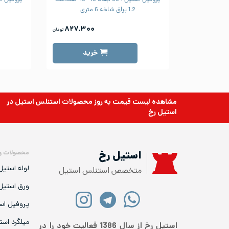
1.2 براق شاخه 6 متری
۸۲۷,۳۰۰
تومان
خرید
مشاهده لیست قیمت به روز
محصولات استنلس استیل
در
استیل رخ
محصولات و
استیل رخ
لوله استیل
متخصص استنلس استیل
ورق استیل
پروفیل اس
میلگرد است
استیل رخ از سال 1386 فعالیت خود را در