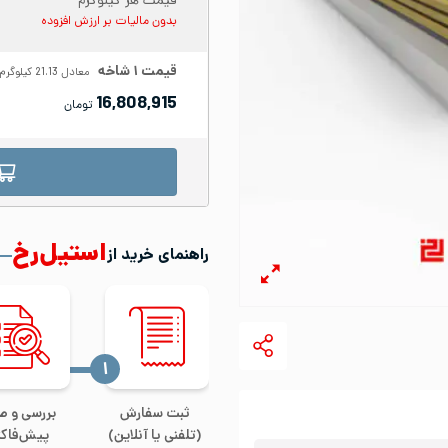
قیمت هر کیلوگرم
بدون مالیات بر ارزش افزوده
قیمت
۱
شاخه
معادل
21.13
کیلوگرم
16,808,915
تومان
استیل‌رخ
راهنمای خرید از
‍۱
ثبت سفارش
بررسی و ص
(تلفنی یا آنلاین)
پیش‌فاکت