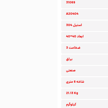
31069
A20404
استیل 304
ابعاد 40*40
ضخامت 3
براق
صنعتی
شاخه 6 متری
21.13 Kg
کیلوگرم