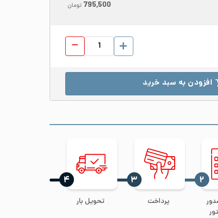
795,500
تومان
پروفیل استیل 304 ابعاد 40*40 ضخامت 3 براق شاخه 6 متری عدد
افزودن به سبد خرید
‍۴
‍۳
‍۲
دور
پرداخت
تحویل بار
ور