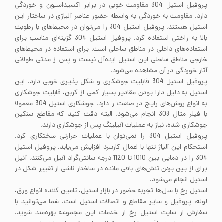
پروفیل استیل 304 مقاومت خوبی در برابر اکسیداسیون و خوردگی
دارد. مقاومت به خوردگی به واسطه حضور عناصر آلیاژی در ساختار این
استیل هستند. پروفیل استیل 304 را می‌توان در محیط‌های با رطوبت
بالا به راختی استفاده کرد. پروفیل استیل 304 گزینه‌ای مناسب برای
استفاده‌های داخلی در مناطق ساحلی است. برای استفاده در محیط‌های
خارجی مناطق ساحلی این استیل ایده‌آل نیست و پس از مدتی طولانی
آثار خوردگی در آن مشاهده می‌شود.
پروفیل استیل 304 قابلیت جوشکاری و شکل پذیری خوبی دارد. این
استیل به دلیل دارا بودن مقادیر بسیار کمی از کربن، قابلیت جوشکاری
به انواع روش‌های رایج در صنعت را دارد. جوشکاری استیل 304 معمولا
با فیلر متال 308 انجام می‌شود. البته دقت کنید که مقاطع سنگین
جوشکاری شده، نیاز به عملیات آنیلینگ پس از جوشکاری دارند.
پروفیل استیل 304 را نمی‌توان با عملیات حرارتی سختکاری کرد.
استحکام این آلیاژ تنها با اعمال کارسرد افزایش می‌یابد. پروفیل استیل
304 را در دمایی بین 1010 تا 1120 درجه سانتی‌گراد آنیل می‌کنند. آنیل
برای از بین بردن تنش‌های باقی مانده در ساختار ناشی از تغییر شکل در
استیل انجام می‌شود.
استیل رخ با سال‌ها تجربه حضور در بازار استیل، تامین کننده انواع ورق،
لوله، پروفیل و سایر مقاطع و اتصالات استیل است. شما می‌توانید با
سفارش از سایت استیل رخ از خدمات این مجموعه بهره‌مند شوید.