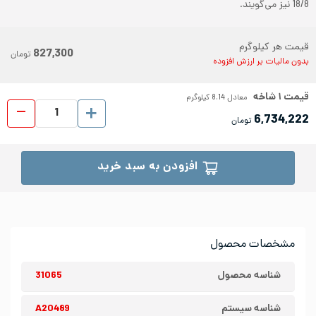
18/8 نیز می‌گویند.
قیمت هر کیلوگرم
827,300
تومان
بدون مالیات بر ارزش افزوده
قیمت
۱
شاخه
معادل
8.14
کیلوگرم
پروفیل ا
6,734,222
تومان
افزودن به سبد خرید
مشخصات محصول
شناسه محصول
31065
شناسه سیستم
A20489