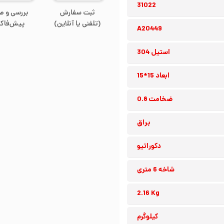
31022
ثبت سفارش
بررسی و ص
(تلفنی یا آنلاین)
پیش‌فاکت
A20449
استیل 304
ابعاد 15*15
ضخامت 0.8
براق
دکوراتیو
شاخه 6 متری
2.16 Kg
کیلوگرم