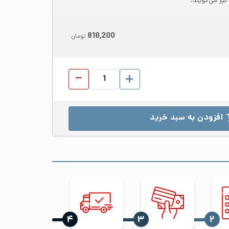
818,200
تومان
پروفیل استیل 304 ابعاد 15*15 ضخامت 0.8 براق شاخه 6 متری عدد
افزودن به سبد خرید
‍۴
‍۳
‍۲