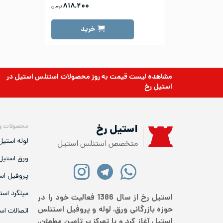
۸۱۸,۲۰۰
تومان
خرید
مشاهده لیست قیمت به روز
محصولات استنلس استیل
در
استیل رخ
محصولات و
استیل رخ
لوله استیل
متخصص استنلس استیل
ورق استیل
پروفیل اس
میلگرد است
استیل رخ از سال 1386 فعالیت خود را در
حوزه بازرگانی ورق، لوله و پروفیل استنلس
اتصالات اس
استیل آغاز کرد و با تمرکز بر تامین مطمئن،