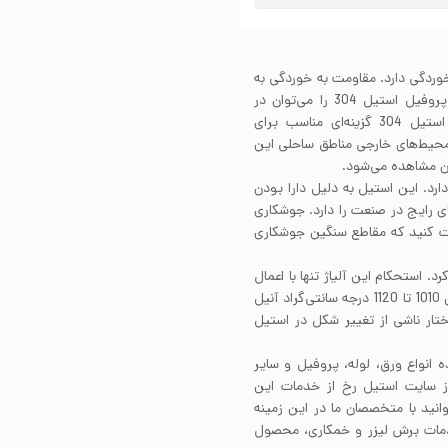
یون و خوردگی دارد. مقاومت به خوردگی به
واسطه حضور عناصر آلیاژی در ساختار این استیل هستند. پروفیل استیل 304 را می‌توان در
محیط‌های با رطوبت بالا به راختی استفاده کرد. پروفیل استیل 304 گزینه‌ای مناسب برای
 محیط‌های خارجی مناطق ساحلی این
آن مشاهده می‌شود.
خوبی دارد. این استیل به دلیل دارا بودن
ای رایج در صنعت را دارد. جوشکاری
نجام می‌شود. البته دقت کنید که مقاطع سنگین جوشکاری
تکاری کرد. استحکام این آلیاژ تنها با اعمال
کارسرد افزایش می‌یابد. پروفیل استیل 304 را در دمایی بین 1010 تا 1120 درجه سانتی‌گراد آنیل
ختار ناشی از تغییر شکل در استیل
ه انواع ورق، لوله، پروفیل و سایر
از سایت استیل رخ از خدمات این
انید با متخصصان ما در این زمینه
ز خدمات برش لیزر و خمکاری، محصول