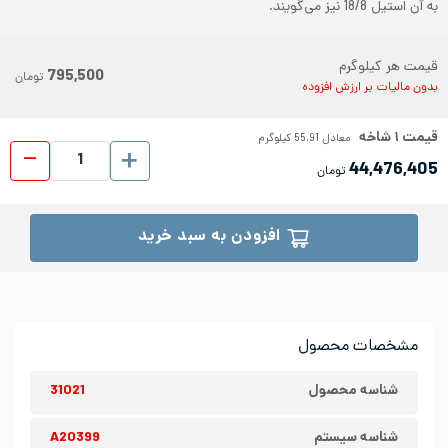
به آن استیل 18/8 نیز می‌گویند.
قیمت هر کیلوگرم
795,500
تومان
بدون مالیات بر ارزش افزوده
قیمت
۱
شاخه
معادل
55.91
کیلوگرم
پروفیل اس
44,476,405
تومان
افزودن به سبد خرید
مشخصات محصول
شناسه محصول
31021
شناسه سیستم
A20399