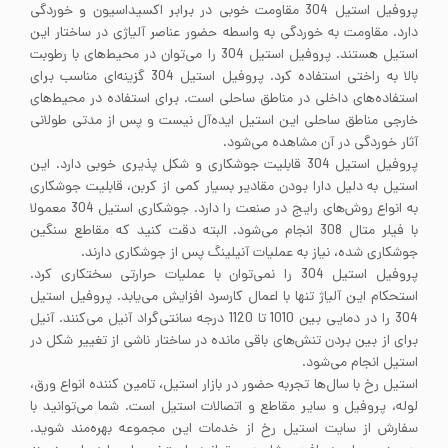
پروفیل استیل 304 مقاومت خوبی در برابر اکسیداسیون و خوردگی
دارد. مقاومت به خوردگی به واسطه حضور عناصر آلیاژی در ساختار این
استیل هستند. پروفیل استیل 304 را می‌توان در محیط‌های با رطوبت
بالا به راختی استفاده کرد. پروفیل استیل 304 گزینه‌ای مناسب برای
استفاده‌های داخلی در مناطق ساحلی است. برای استفاده در محیط‌های
خارجی مناطق ساحلی این استیل ایده‌آل نیست و پس از مدتی طولانی
آثار خوردگی در آن مشاهده می‌شود.
پروفیل استیل 304 قابلیت جوشکاری و شکل پذیری خوبی دارد. این
استیل به دلیل دارا بودن مقادیر بسیار کمی از کربن، قابلیت جوشکاری
به انواع روش‌های رایج در صنعت را دارد. جوشکاری استیل 304 معمولا
با فیلر متال 308 انجام می‌شود. البته دقت کنید که مقاطع سنگین
جوشکاری شده، نیاز به عملیات آنیلینگ پس از جوشکاری دارند.
پروفیل استیل 304 را نمی‌توان با عملیات حرارتی سختکاری کرد.
استحکام این آلیاژ تنها با اعمال کارسرد افزایش می‌یابد. پروفیل استیل
304 را در دمایی بین 1010 تا 1120 درجه سانتی‌گراد آنیل می‌کنند. آنیل
برای از بین بردن تنش‌های باقی مانده در ساختار ناشی از تغییر شکل در
استیل انجام می‌شود.
استیل رخ با سال‌ها تجربه حضور در بازار استیل، تامین کننده انواع ورق،
لوله، پروفیل و سایر مقاطع و اتصالات استیل است. شما می‌توانید با
سفارش از سایت استیل رخ از خدمات این مجموعه بهره‌مند شوید.