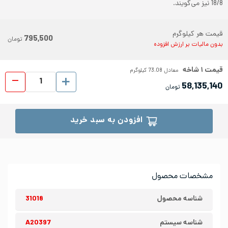
18/8 نیز می‌گویند.
قیمت هر کیلوگرم
795,500
تومان
بدون مالیات بر ارزش افزوده
قیمت
۱
شاخه
معادل
73.08
کیلوگرم
پروفیل ا
58,135,140
تومان
افزودن به سبد خرید
مشخصات محصول
شناسه محصول
31018
شناسه سیستم
A20397