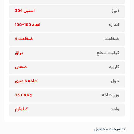
آلیاژ
استیل 304
اندازه
ابعاد 100*100
ضخامت
ضخامت 4
کیفیت سطح
براق
کاربرد
صنعتی
طول
شاخه 6 متری
وزن شاخه
73.08 Kg
واحد
کیلوگرم
توضیحات محصول