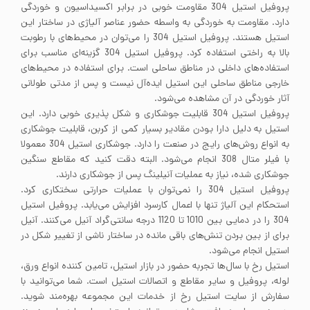
پروفیل استیل 304 مقاومت خوبی در برابر اکسیداسیون و خوردگی
دارد. مقاومت به خوردگی به واسطه حضور عناصر آلیاژی در ساختار این
استیل هستند. پروفیل استیل 304 را می‌توان در محیط‌های با رطوبت
بالا به راختی استفاده کرد. پروفیل استیل 304 گزینه‌ای مناسب برای
استفاده‌های داخلی در مناطق ساحلی است. برای استفاده در محیط‌های
خارجی مناطق ساحلی این استیل ایده‌آل نیست و پس از مدتی طولانی
آثار خوردگی در آن مشاهده می‌شود.
پروفیل استیل 304 قابلیت جوشکاری و شکل پذیری خوبی دارد. این
استیل به دلیل دارا بودن مقادیر بسیار کمی از کربن، قابلیت جوشکاری
به انواع روش‌های رایج در صنعت را دارد. جوشکاری استیل 304 معمولا
با فیلر متال 308 انجام می‌شود. البته دقت کنید که مقاطع سنگین
جوشکاری شده، نیاز به عملیات آنیلینگ پس از جوشکاری دارند.
پروفیل استیل 304 را نمی‌توان با عملیات حرارتی سختکاری کرد.
استحکام این آلیاژ تنها با اعمال کارسرد افزایش می‌یابد. پروفیل استیل
304 را در دمایی بین 1010 تا 1120 درجه سانتی‌گراد آنیل می‌کنند. آنیل
برای از بین بردن تنش‌های باقی مانده در ساختار ناشی از تغییر شکل در
استیل انجام می‌شود.
استیل رخ با سال‌ها تجربه حضور در بازار استیل، تامین کننده انواع ورق،
لوله، پروفیل و سایر مقاطع و اتصالات استیل است. شما می‌توانید با
سفارش از سایت استیل رخ از خدمات این مجموعه بهره‌مند شوید.