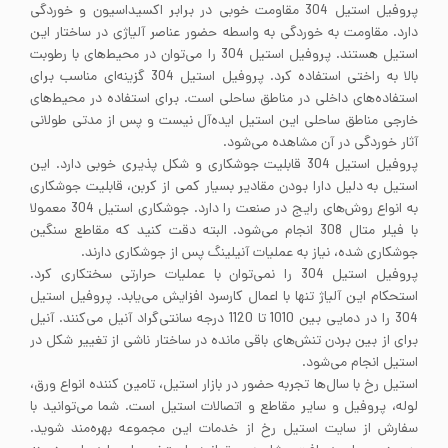
پروفیل استیل 304 مقاومت خوبی در برابر اکسیداسیون و خوردگی
دارد. مقاومت به خوردگی به واسطه حضور عناصر آلیاژی در ساختار این
استیل هستند. پروفیل استیل 304 را می‌توان در محیط‌های با رطوبت
بالا به راختی استفاده کرد. پروفیل استیل 304 گزینه‌ای مناسب برای
استفاده‌های داخلی در مناطق ساحلی است. برای استفاده در محیط‌های
خارجی مناطق ساحلی این استیل ایده‌آل نیست و پس از مدتی طولانی
آثار خوردگی در آن مشاهده می‌شود.
پروفیل استیل 304 قابلیت جوشکاری و شکل پذیری خوبی دارد. این
استیل به دلیل دارا بودن مقادیر بسیار کمی از کربن، قابلیت جوشکاری
به انواع روش‌های رایج در صنعت را دارد. جوشکاری استیل 304 معمولا
با فیلر متال 308 انجام می‌شود. البته دقت کنید که مقاطع سنگین
جوشکاری شده، نیاز به عملیات آنیلینگ پس از جوشکاری دارند.
پروفیل استیل 304 را نمی‌توان با عملیات حرارتی سختکاری کرد.
استحکام این آلیاژ تنها با اعمال کارسرد افزایش می‌یابد. پروفیل استیل
304 را در دمایی بین 1010 تا 1120 درجه سانتی‌گراد آنیل می‌کنند. آنیل
برای از بین بردن تنش‌های باقی مانده در ساختار ناشی از تغییر شکل در
استیل انجام می‌شود.
استیل رخ با سال‌ها تجربه حضور در بازار استیل، تامین کننده انواع ورق،
لوله، پروفیل و سایر مقاطع و اتصالات استیل است. شما می‌توانید با
سفارش از سایت استیل رخ از خدمات این مجموعه بهره‌مند شوید.