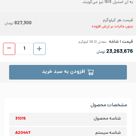
به آن استیل 18/8 نیز می‌گویند.
قیمت هر کیلوگرم
827,300
تومان
بدون مالیات بر ارزش افزوده
قیمت
۱
شاخه
معادل
28.12
کیلوگرم
پروفیل اس
23,263,676
تومان
افزودن به سبد خرید
مشخصات محصول
شناسه محصول
31015
شناسه سیستم
A20447