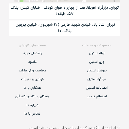
تهران، بزرگراه آفریقا، بعد از چهارراه جهان کودک ، خیابان کیش، پلاک
۵۷، طبقه ۱
تهران، شادآباد، خیابان شهید طارمی (۱۷ شهریور)، خیایان پرچین،
پلاک ۱۰۱
محصولات و خدمات
صفحه‌های کاربردی
لوله استیل
راهنمای خرید
ورق استیل
دانلود
پروفیل استیل
محاسبه وزنی فلزات
میلگرد استیل
قوانین و مقررات
اتصالات استیل
همکاری با ما
استعلام قیمت
همکاری با تامین کنندگان
درباره ما
تماس با ما
نماد اعتماد الکترونیک ما، برای جلب رضایت شماست.