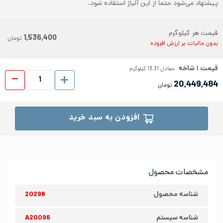
پیشنهاد می‌شود حتما از این آلیاژ استفاده شود.
قیمت هر کیلوگرم
1,536,400
تومان
بدون مالیات بر ارزش افزوده
قیمت
۱
شاخه
معادل
13.31
کیلوگرم
لوله 
20,449,484
تومان
افزودن به سبد خرید
مشخصات محصول
شناسه محصول
20298
شناسه سیستم
A20096