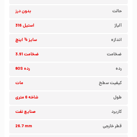
حالت
بدون درز
آلیاژ
استیل 316
اندازه
سایز ¾ اینچ
ضخامت
ضخامت 3.91
رده
رده 80S
کیفیت سطح
مات
طول
شاخه 6 متری
کاربرد
صنایع نفت
قطر خارجی
26.7 mm