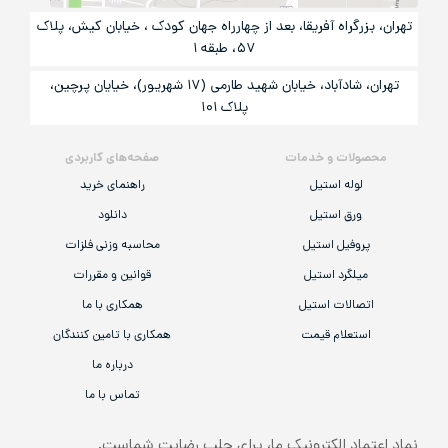
تهران، بزرگراه آفریقا، بعد از چهارراه جهان کودک ، خیابان کیش، پلاک
۵۷، طبقه ۱
تهران، شادآباد، خیابان شهید طارمی (۱۷ شهریور)، خیایان پرچین،
پلاک ۱۰۱
محصولات و خدمات
صفحه‌های کاربردی
لوله استیل
راهنمای خرید
ورق استیل
دانلود
پروفیل استیل
محاسبه وزنی فلزات
میلگرد استیل
قوانین و مقررات
اتصالات استیل
همکاری با ما
استعلام قیمت
همکاری با تامین کنندگان
درباره ما
تماس با ما
نماد اعتماد الکترونیک ما، برای جلب رضایت شماست.