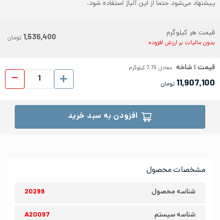
پیشنهاد می‌شود حتما از این آلیاژ استفاده شود.
قیمت هر کیلوگرم
1,536,400
تومان
بدون مالیات بر ارزش افزوده
قیمت
۱
شاخه
معادل
7.75
کیلوگرم
لوله 
11,907,100
تومان
افزودن به سبد خرید
مشخصات محصول
شناسه محصول
20299
شناسه سیستم
A20097