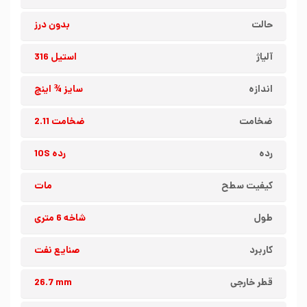
حالت
بدون درز
آلیاژ
استیل 316
اندازه
سایز ¾ اینچ
ضخامت
ضخامت 2.11
رده
رده 10S
کیفیت سطح
مات
طول
شاخه 6 متری
کاربرد
صنایع نفت
قطر خارجی
26.7 mm