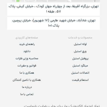
تهران، بزرگراه آفریقا، بعد از چهارراه جهان کودک ، خیابان کیش، پلاک
۵۷، طبقه ۱
تهران، شادآباد، خیابان شهید طارمی (۱۷ شهریور)، خیایان پرچین،
پلاک ۱۰۱
محصولات و خدمات
صفحه‌های کاربردی
لوله استیل
راهنمای خرید
ورق استیل
دانلود
پروفیل استیل
محاسبه وزنی فلزات
میلگرد استیل
قوانین و مقررات
اتصالات استیل
همکاری با ما
استعلام قیمت
همکاری با تامین کنندگان
درباره ما
تماس با ما
نماد اعتماد الکترونیک ما، برای جلب رضایت شماست.