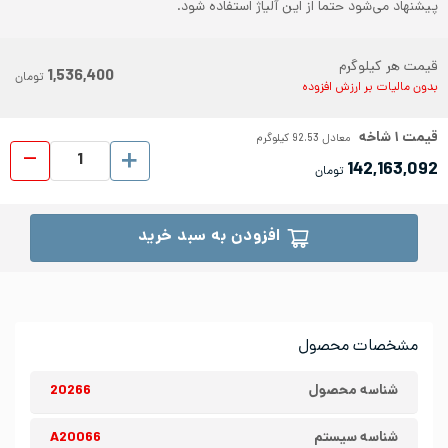
پیشنهاد می‌شود حتما از این آلیاژ استفاده شود.
قیمت هر کیلوگرم
1,536,400
تومان
بدون مالیات بر ارزش افزوده
قیمت
۱
شاخه
معادل
92.53
کیلوگرم
لوله 
142,163,092
تومان
افزودن به سبد خرید
مشخصات محصول
شناسه محصول
20266
شناسه سیستم
A20066