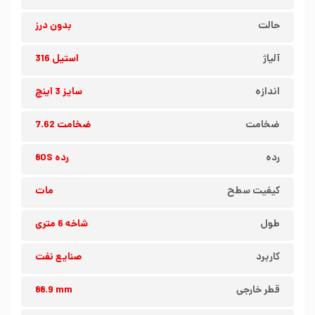
حالت
بدون درز
آلیاژ
استیل 316
اندازه
سایز 3 اینچ
ضخامت
ضخامت 7.62
رده
رده 80S
کیفیت سطح
مات
طول
شاخه 6 متری
کاربرد
صنایع نفت
قطر خارجی
88.9 mm