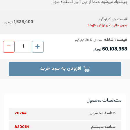
پیشنهاد می‌شود حتما از این آلیاژ استفاده شود.
قیمت هر کیلوگرم
1,536,400
تومان
بدون مالیات بر ارزش افزوده
قیمت
۱
شاخه
معادل
39.12
کیلوگرم
لوله 
60,103,968
تومان
افزودن به سبد خرید
مشخصات محصول
شناسه محصول
20264
شناسه سیستم
A20064