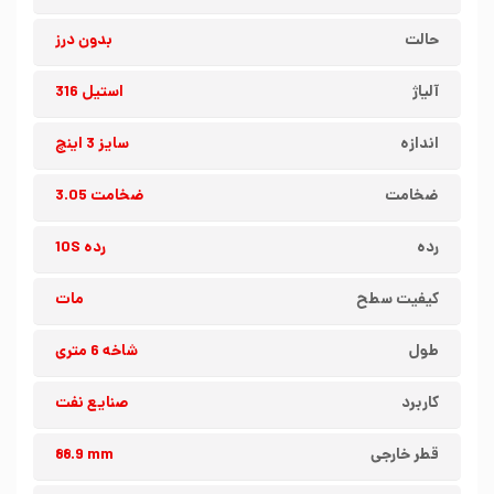
حالت
بدون درز
آلیاژ
استیل 316
اندازه
سایز 3 اینچ
ضخامت
ضخامت 3.05
رده
رده 10S
کیفیت سطح
مات
طول
شاخه 6 متری
کاربرد
صنایع نفت
قطر خارجی
88.9 mm