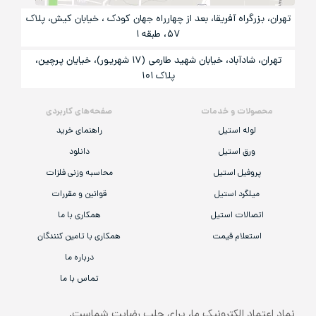
تهران، بزرگراه آفریقا، بعد از چهارراه جهان کودک ، خیابان کیش، پلاک
۵۷، طبقه ۱
تهران، شادآباد، خیابان شهید طارمی (۱۷ شهریور)، خیایان پرچین،
پلاک ۱۰۱
محصولات و خدمات
صفحه‌های کاربردی
لوله استیل
راهنمای خرید
ورق استیل
دانلود
پروفیل استیل
محاسبه وزنی فلزات
میلگرد استیل
قوانین و مقررات
اتصالات استیل
همکاری با ما
استعلام قیمت
همکاری با تامین کنندگان
درباره ما
تماس با ما
نماد اعتماد الکترونیک ما، برای جلب رضایت شماست.