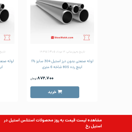
تاریخ به‌روزرسانی: ۱۲ مرداد ۱۴۰۵ | ۱۶:۳۵
تاریخ به‌رو
لوله صنعتی بدون درز استیل 304 سایز ½1
اینچ رده 80S شاخه 6 متری
اینچ 
۸۷۲,۷۰۰
تومان
خرید
مشاهده لیست قیمت به روز
محصولات استنلس استیل
در
استیل رخ