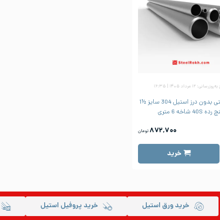
زرسانی: ۱۲ مرداد ۱۴۰۵ | ۱۶:۳۵
لوله صنعتی بدون درز استیل 304 سایز ½1
رده 40S شاخه 6 متری
۸۷۲,۷۰۰
تومان
خرید
خرید ورق استیل
خرید پروفیل استیل