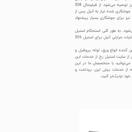
جوشکاری را دارد. برای جوشکاری لوله استیل 304 بدون درز توصیه می‌شود از فیلرمتال 308
جوشکاری شده نیاز به آنیل پس از
انجام جوشکاری دارند. نسخه کم کربن این آلیآژ یعنی 304L نیز برای جوشکاری بسیار پیشنهاد
ت نمی‌شود. به طور کلی استحکام استیل
304 را تنها با اعمال فرآیند کارسرد می‌توان بهبود بخشید. عملیات حرارتی آنیل برای استیل 304
ن کننده انواع ورق، لوله، پروفیل و
ش از سایت استیل رخ از خدمات این
می‌توانید با متخصصان ما در این
فاده از خدمات برش لیزر، پرداخت و
خود نزدیک‌تر کنید.