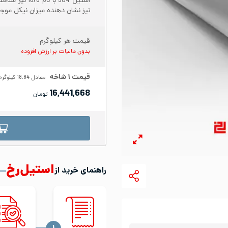
نیز نشان دهنده میزان نیکل موجود در س
قیمت هر کیلوگرم
بدون مالیات بر ارزش افزوده
قیمت
۱
شاخه
معادل
18.84
کیلوگرم
16,441,668
تومان
استیل‌رخ
راهنمای خرید از