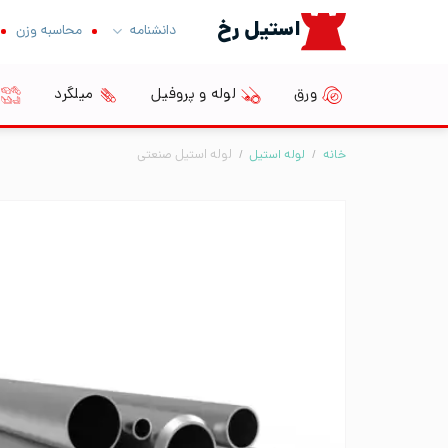
Ski
استیل رخ
دانشنامه
محاسبه وزن
t
conten
ورق
لوله و پروفیل
میلگرد
خانه
/
لوله استیل
/
لوله استیل صنعتی