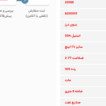
‍۱
20195
ثبت سفارش
بررسی و ص
A20003
(تلفنی یا آنلاین)
پیش‌فاکت
بدون درز
استیل 304
سایز ½1 اینچ
ضخامت 2.77
رده 10S
مات
شاخه 6 متری
صنایع نفت