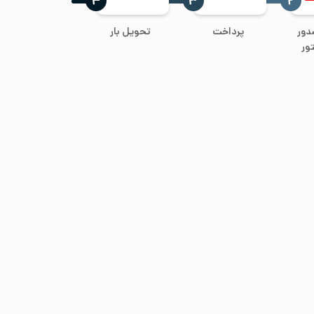
‍۴
‍۳
‍۲
دور
پرداخت
تحویل بار
ور