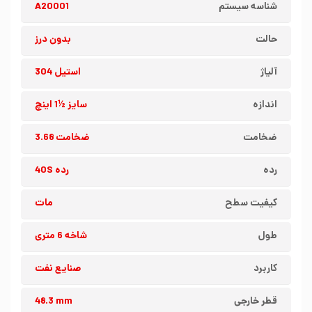
شناسه سیستم
A20001
حالت
بدون درز
آلیاژ
استیل 304
اندازه
سایز ½1 اینچ
ضخامت
ضخامت 3.68
رده
رده 40S
کیفیت سطح
مات
طول
شاخه 6 متری
کاربرد
صنایع نفت
قطر خارجی
48.3 mm