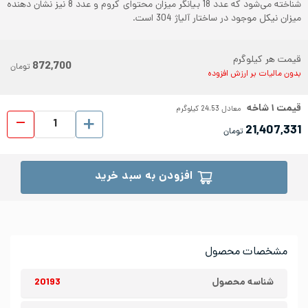
شناخته می‌شود که عدد 18 بیانگر میزان محتوای کروم و عدد 8 نیز نشان دهنده
میزان نیکل موجود در ساختار آلیاژ 304 است.
قیمت هر کیلوگرم
872,700
تومان
بدون مالیات بر ارزش افزوده
قیمت
۱
شاخه
معادل
24.53
کیلوگرم
لوله 
21,407,331
تومان
افزودن به سبد خرید
مشخصات محصول
شناسه محصول
20193