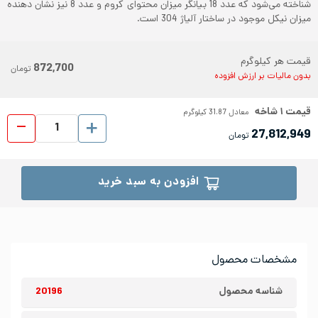
شناخته می‌شود که عدد 18 بیانگر میزان محتوای کروم و عدد 8 نیز نشان دهنده
میزان نیکل موجود در ساختار آلیاژ 304 است.
قیمت هر کیلوگرم
872,700
تومان
بدون مالیات بر ارزش افزوده
قیمت
۱
شاخه
معادل
31.87
کیلوگرم
لوله 
27,812,949
تومان
افزودن به سبد خرید
مشخصات محصول
شناسه محصول
20196