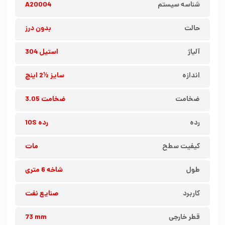
شناسه سیستم
A20004
حالت
بدون درز
آلیاژ
استیل 304
اندازه
سایز ½2 اینچ
ضخامت
ضخامت 3.05
رده
رده 10S
کیفیت سطح
مات
طول
شاخه 6 متری
کاربرد
صنایع نفت
قطر خارجی
73 mm