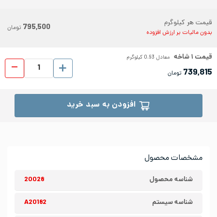
قیمت هر کیلوگرم
795,500
تومان
بدون مالیات بر ارزش افزوده
قیمت
۱
شاخه
معادل
0.93
کیلوگرم
لوله د
739,815
تومان
افزودن به سبد خرید
مشخصات محصول
شناسه محصول
20028
شناسه سیستم
A20182