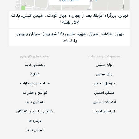
تهران، بزرگراه آفریقا، بعد از چهارراه جهان کودک ، خیابان کیش، پلاک
۵۷، طبقه ۱
تهران، شادآباد، خیابان شهید طارمی (۱۷ شهریور)، خیایان پرچین،
پلاک ۱۰۱
محصولات و خدمات
صفحه‌های کاربردی
لوله استیل
راهنمای خرید
ورق استیل
دانلود
پروفیل استیل
محاسبه وزنی فلزات
میلگرد استیل
قوانین و مقررات
اتصالات استیل
همکاری با ما
استعلام قیمت
همکاری با تامین کنندگان
درباره ما
تماس با ما