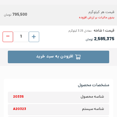
قیمت هر کیلوگرم
795,500
تومان
بدون مالیات بر ارزش افزوده
قیمت
۱
شاخه
معادل
3.25
کیلوگرم
لوله د
2,585,375
تومان
افزودن به سبد خرید
مشخصات محصول
شناسه محصول
20335
شناسه سیستم
A20323