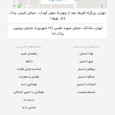
تهران، بزرگراه آفریقا، بعد از چهارراه جهان کودک ، خیابان کیش، پلاک
۵۷، طبقه ۱
تهران، شادآباد، خیابان شهید طارمی (۱۷ شهریور)، خیایان پرچین،
پلاک ۱۰۱
محصولات و خدمات
صفحه‌های کاربردی
لوله استیل
راهنمای خرید
ورق استیل
دانلود
پروفیل استیل
محاسبه وزنی فلزات
میلگرد استیل
قوانین و مقررات
اتصالات استیل
همکاری با ما
استعلام قیمت
همکاری با تامین کنندگان
درباره ما
تماس با ما