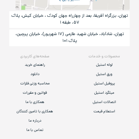
تهران، بزرگراه آفریقا، بعد از چهارراه جهان کودک ، خیابان کیش، پلاک
۵۷، طبقه ۱
تهران، شادآباد، خیابان شهید طارمی (۱۷ شهریور)، خیایان پرچین،
پلاک ۱۰۱
محصولات و خدمات
صفحه‌های کاربردی
لوله استیل
راهنمای خرید
ورق استیل
دانلود
پروفیل استیل
محاسبه وزنی فلزات
میلگرد استیل
قوانین و مقررات
اتصالات استیل
همکاری با ما
استعلام قیمت
همکاری با تامین کنندگان
درباره ما
تماس با ما