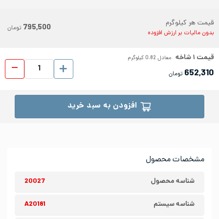
قیمت هر کیلوگرم
795,500
تومان
بدون مالیات بر ارزش افزوده
قیمت
۱
شاخه
معادل
0.82
کیلوگرم
لوله دک
652,310
تومان
افزودن به سبد خرید
مشخصات محصول
شناسه محصول
20027
شناسه سیستم
A20181