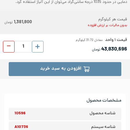
دمایی در حدود 1035 درجه سانتی‌گراد می‌توان از این آلیاژ استفاده کرد.
قیمت هر کیلوگرم
1,381,800
تومان
بدون مالیات بر ارزش افزوده
قیمت
۱
واحد
معادل
31.72
کیلوگرم
ورق شیت
43,830,696
تومان
افزودن به سبد خرید
مشخصات محصول
شناسه محصول
10596
شناسه سیستم
A10736