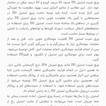
ورق شیت استیل 310 حدود 25 درصد کروم و 20 درصد نیکل در ساختار
خود دارد. این مقادیر از عناصر آلیاژی سبب بهبود مقاومت به خوردگی
این آلیاژ شده است. البته باید توجه داشت ورق استیل 310 در
محیط‌هایی با کربن بالا، مقاومت خوبی ندارد. ورق استیل 310 برای
کاربری در دماهای بالا ساخته شده است. استیل 310 برای استفاده در
محفظه‌های انتقال سیالات، دیوراه کوره‌ها و لوله‌های رادیانت یا تابشی
در بویلرها بسیار مناسب است.
ورق شیت استیل 310 قابلیت جوشکاری خوبی دارد. قبل و بعد از
عملیات جوشکاری نیاز به پیش‌گرم و یا پس‌گرم کردن آلیاژ نیست اما
پس از انجام فرآیند جوشکاری، انجام عملیات آنیل کامل توصیه می‌شود.
بهتر است برای جوشکاری این استیل از الکترود و فیلر310 استفاده
کنید.
ورق شیت استیل 310 مانند ورق اسیتل 304، نرخ کارسختی بالایی دارد.
به همین دلیل در انجام فرآیند ماشینکاری شاهد کارسخت شدن لایه
سطحی این آلیاژ هستیم. برای ماشینکاری باید از روانکار مناسب استفاده
کرد. همچنین برای ماشین کاری ورق استیل 310 توضیه می‌شود از
سرعت‌های پایین استفاده شود. با استفاده از سرعت‌های کم و روانکار
مناسب می‌توان ماشینکاری استیل 310 را به راحتی انجام داد.
استیل رخ با سال‌ها تجربه در زمینه ورق استیل، آماده خدمت رسانی به
شما عزیزان است. شما می‌توایند با سفارش از سایت استیل رخ از