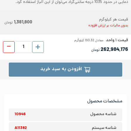
دمایی در حدود 1035 درجه سانتی‌گراد می‌توان از این آلیاژ استفاده کرد.
قیمت هر کیلوگرم
1,381,800
تومان
بدون مالیات بر ارزش افزوده
قیمت
۱
واحد
معادل
190.32
کیلوگرم
ورق شیت
262,984,176
تومان
افزودن به سبد خرید
مشخصات محصول
شناسه محصول
10946
شناسه سیستم
A11382