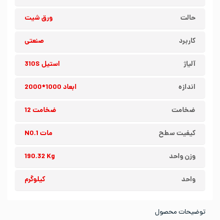
حالت
ورق شیت
کاربرد
صنعتی
آلیاژ
استیل 310S
اندازه
ابعاد 1000*2000
ضخامت
ضخامت 12
کیفیت سطح
مات NO.1
وزن واحد
190.32 Kg
واحد
کیلوگرم
توضیحات محصول