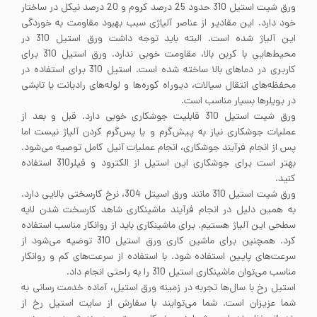
ورق شیت استیل 310 حدود 25 درصد کروم و 20 درصد نیکل در ساختار
خود دارد. این مقادیر از عناصر آلیاژی سبب بهبود مقاومت به خوردگی
این آلیاژ شده است. البته باید توجه داشت ورق استیل 310 در
محیط‌هایی با کربن بالا، مقاومت خوبی ندارد. ورق استیل 310 برای
کاربری در دماهای بالا ساخته شده است. استیل 310 برای استفاده در
محفظه‌های انتقال سیالات، دیوراه کوره‌ها و لوله‌های رادیانت یا تابشی
در بویلرها بسیار مناسب است.
ورق شیت استیل 310 قابلیت جوشکاری خوبی دارد. قبل و بعد از
عملیات جوشکاری نیاز به پیش‌گرم و یا پس‌گرم کردن آلیاژ نیست اما
پس از انجام فرآیند جوشکاری، انجام عملیات آنیل کامل توصیه می‌شود.
بهتر است برای جوشکاری این استیل از الکترود و فیلر310 استفاده
کنید.
ورق شیت استیل 310 مانند ورق اسیتل 304، نرخ کارسختی بالایی دارد.
به همین دلیل در انجام فرآیند ماشینکاری شاهد کارسخت شدن لایه
سطحی این آلیاژ هستیم. برای ماشینکاری باید از روانکار مناسب استفاده
کرد. همچنین برای ماشین کاری ورق استیل 310 توضیه می‌شود از
سرعت‌های پایین استفاده شود. با استفاده از سرعت‌های کم و روانکار
مناسب می‌توان ماشینکاری استیل 310 را به راحتی انجام داد.
استیل رخ با سال‌ها تجربه در زمینه ورق استیل، آماده خدمت رسانی به
شما عزیزان است. شما می‌توایند با سفارش از سایت استیل رخ از