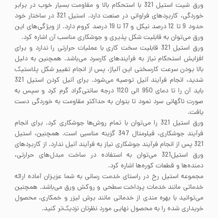
ورق شیت استیل 321 با استحکام بالا و مقاومت بسیار خوب در برابر
خوردگی، کاربردهای فراوانی در صنعت دارد. استیل 321 در ساختار خود
حدود 9 تا 12 درصد نیکل و 17 تا 19 درصد کروم دارد. از ویژگی‌های این
ورق می‌توان به قابلیت شکل پذیری و جوشکاری مناسب آن اشاره کرد.
ورق استیل 321 قابلیت سخت کاری با عملیات حرارتی را ندارد و برای
افزایش استحکام نیاز به فرآیندهای کارسرد می‌باشد. همچنین به دلیل
بالا بودن سرعت کارسختی این آلیاژ، پس از انجام تغییر شکل پلاستیک
شدید، انجام فرآیند آنیل توصیه می‌شود. برای آنیل کردن استیل 321
باید آن را تا دمای 950 الی 1120 درجه سانتی‌گراد گرم کرد و سپس به
صورت ناگهانی سرد نمود تا بتوان به حداکثر مقاومت به خوردگی دست
یافت.
ورق استیل 321 را می‌توان با تمام روش‌ها جوشکاری کرد. برای انجام
فرآیند جوشکاری، فیلرمتال 347 گزینه مناسبی است. همچنین، استیل
321 پس از انجام فرآیند جوشکاری نیاز به فرآیند آنیل ندارد. از کاربردهای
ورق استیل321 می‌توان به استفاده در ساخت مبدل‌های حرارتی،
دمنده‌ها و قطعات کوره‌ها اشاره کرد.
مجموعه استیل رخ در راستای خدمت رسانی به شما عزیزان آماده ارائه
خدماتی مانند خدمات پرداخت سطحی و روکش ورق می‌باشد. همچنین
می‌توانید با بهره مندی از خدماتی مانند برش لیزر و خمکاری، محصول
خریداری شده را به محصول نهایی مورد نظرتان نزدیک‌تر کنید.