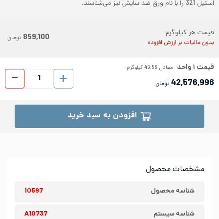
استیل 321 را با نام ورق ضد سایش نیز می‌شناسند.
قیمت هر کیلوگرم
859,100
تومان
بدون مالیات بر ارزش افزوده
قیمت
۱
واحد
معادل
49.56
کیلوگرم
ورق شیت
42,576,996
تومان
افزودن به سبد خرید
مشخصات محصول
شناسه محصول
10597
شناسه سیستم
A10737