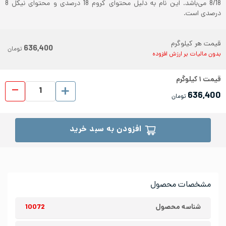
8/18 می‌باشد. این نام به دلیل محتوای کروم 18 درصدی و محتوای نیکل 8
درصدی است.
قیمت هر کیلوگرم
636,400
تومان
بدون مالیات بر ارزش افزوده
قیمت
۱
کیلوگرم
ورق رول
636,400
تومان
افزودن به سبد خرید
مشخصات محصول
شناسه محصول
10072