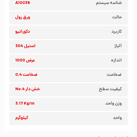
شناسه سیستم
A10038
حالت
ورق رول
کاربرد
دکوراتیو
آلیاژ
استیل 304
اندازه
عرض 1000
ضخامت
ضخامت 0.4
کیفیت سطح
خش دار No.4
وزن واحد
3.17 Kg/m
واحد
کیلوگرم