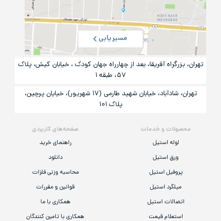
مسیریابی
تهران، بزرگراه آفریقا، بعد از چهارراه جهان کودک ، خیابان کیش، پلاک
۵۷، طبقه ۱
تهران، شادآباد، خیابان شهید طارمی (۱۷ شهریور)، خیایان پرچین،
پلاک ۱۰۱
محصولات و خدمات
صفحه‌های کاربردی
لوله استیل
راهنمای خرید
ورق استیل
دانلود
پروفیل استیل
محاسبه وزنی فلزات
میلگرد استیل
قوانین و مقررات
اتصالات استیل
همکاری با ما
استعلام قیمت
همکاری با تامین کنندگان