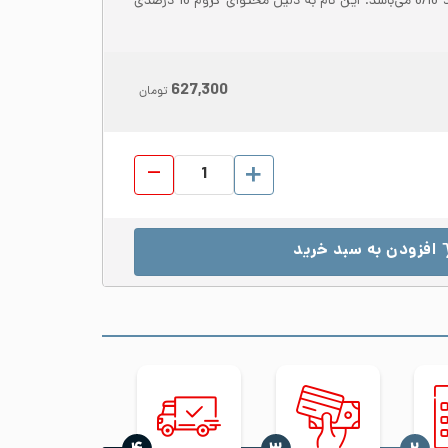
انتخاب‌هاست. نام دیگر این فولاد 8/18 می‌باشد. این نام به دلیل محتوای کروم 18 درصدی
627,300
تومان
ورق رول استیل 304 عرض 1000 ضخامت 5 مات 2B عدد
افزودن به سبد خرید