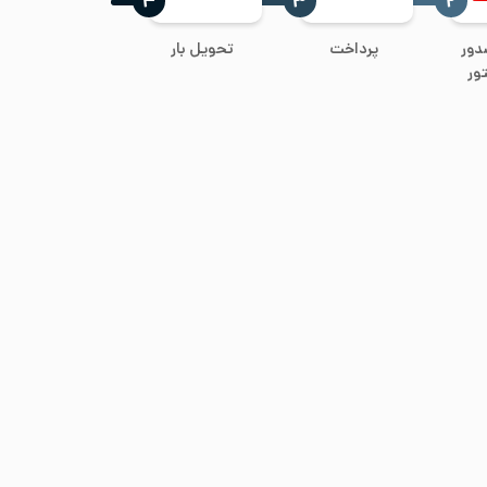
‍۴
‍۳
‍۲
دور
پرداخت
تحویل بار
ور