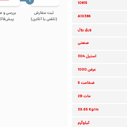
‍۱
10815
ثبت سفارش
بررسی و ص
A10386
(تلفنی یا آنلاین)
پیش‌فاکت
ورق رول
صنعتی
استیل 304
عرض 1000
ضخامت 5
مات 2B
39.65 Kg/m
کیلوگرم