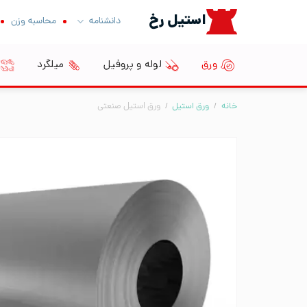
Ski
استیل رخ
دانشنامه
محاسبه وزن
t
conten
ورق
لوله و پروفیل
میلگرد
خانه
/
ورق استیل
/
ورق استیل صنعتی