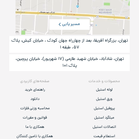
مسیریابی
تهران، بزرگراه آفریقا، بعد از چهارراه جهان کودک ، خیابان کیش، پلاک
۵۷، طبقه ۱
تهران، شادآباد، خیابان شهید طارمی (۱۷ شهریور)، خیایان پرچین،
پلاک ۱۰۱
محصولات و خدمات
صفحه‌های کاربردی
لوله استیل
راهنمای خرید
ورق استیل
دانلود
پروفیل استیل
محاسبه وزنی فلزات
میلگرد استیل
قوانین و مقررات
اتصالات استیل
همکاری با ما
استعلام قیمت
همکاری با تامین کنندگان