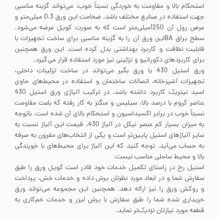
استحکام بالا و مقاومت به خوردگی نسبتاً خوب، می‌تواند گزینه مناسبی
جهت استفاده در صنایع مختلف باشد. ضخامت این ورق 0.3 میلی‌متر و
عرض رول آن 1250میلی‌متر است که به صورت کویل عرضه می‌شود.
سطح براق BAاین ورق آن را به گزینه مناسبی برای ساخت تجهیزات با
قابلیت نظافت و کاربرد بهداشتی بدل کرده است. این ورق همچنین
برای کاربردهای دکوراتیو و تزئینی نیز مورد استفاده قرار می‌گیرد.
ورق استیل 430 یا ورق بگیر می‌تواند در ساخت تزئینات داخلی،
تجهیزات آشپزخانه، اتصالات ساختمان و استفاده در محیط‌های حاوی
اسید نیتریک کاربرد داشته باشد. در ترکیب آلیاژی ورق استیل 430
عناصر کروم با درصد بالا، سیلیس و منگنز به کار رفته که باعث مقاومت
نسبتاً خوب در برابر اکسیداسیون و استحکام بالای آن شده است. باتوجه
به میزان بسیار کم عنصر نیکل در آلیاژ 430، قیمت این آلیاژ نسبت به
سایر آلیاژهای استیل پایین‌تر است و یکی از انتخاب‌های مقرون به صرفه
به حساب می‌آید. توجه کنید که این آلیاژ برای محیط‌های با خورندگی
بالا و محیط ساحلی مناسب نیست.
استیل رخ در راستای تکمیل خدمات خود قادر است کویل ورق را طبق
سفارش شما و در ابعاد مورد نظرتان برش داده و خدمات خش، پرداخت
و روکش ورق را نیز ارائه دهد. همچنین این مجموعه می‌تواند ورق
خریداری شده شما را طبق سفارش با برش لیزر و خدمات خم‌کاری به
قطعه مورد نیازتان نزدیک‌تر نماید.