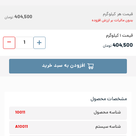
قیمت هر کیلوگرم
404,500
تومان
بدون مالیات بر ارزش افزوده
قیمت
۱
کیلوگرم
ورق رول
404,500
تومان
افزودن به سبد خرید
مشخصات محصول
شناسه محصول
10011
شناسه سیستم
A10011