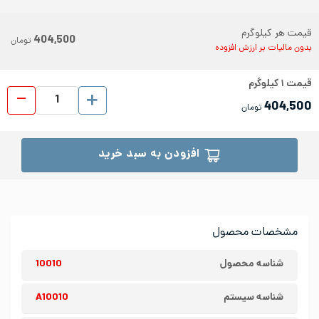
قیمت هر کیلوگرم
404,500
تومان
بدون مالیات بر ارزش افزوده
قیمت
۱
کیلوگرم
ورق رول
404,500
تومان
افزودن به سبد خرید
مشخصات محصول
شناسه محصول
10010
شناسه سیستم
A10010