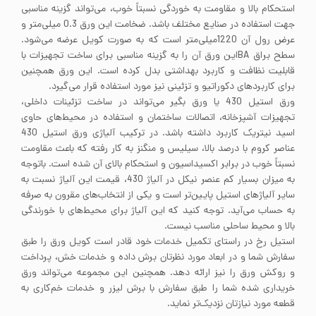
استحکام بالا و مقاومت به خوردگی نسبتاً خوب، می‌تواند گزینه مناسبی
جهت استفاده در صنایع مختلف باشد. ضخامت این ورق 0.3 میلی‌متر و
عرض رول آن 1220میلی‌متر است که به صورت کویل عرضه می‌شود.
سطح براق BAاین ورق آن را به گزینه مناسبی برای ساخت تجهیزات با
قابلیت نظافت و کاربرد بهداشتی بدل کرده است. این ورق همچنین
برای کاربردهای دکوراتیو و تزئینی نیز مورد استفاده قرار می‌گیرد.
ورق استیل 430 یا ورق بگیر می‌تواند در ساخت تزئینات داخلی،
تجهیزات آشپزخانه، اتصالات ساختمان و استفاده در محیط‌های حاوی
اسید نیتریک کاربرد داشته باشد. در ترکیب آلیاژی ورق استیل 430
عناصر کروم با درصد بالا، سیلیس و منگنز به کار رفته که باعث مقاومت
نسبتاً خوب در برابر اکسیداسیون و استحکام بالای آن شده است. باتوجه
به میزان بسیار کم عنصر نیکل در آلیاژ 430، قیمت این آلیاژ نسبت به
سایر آلیاژهای استیل پایین‌تر است و یکی از انتخاب‌های مقرون به صرفه
به حساب می‌آید. توجه کنید که این آلیاژ برای محیط‌های با خورندگی
بالا و محیط ساحلی مناسب نیست.
استیل رخ در راستای تکمیل خدمات خود قادر است کویل ورق را طبق
سفارش شما و در ابعاد مورد نظرتان برش داده و خدمات خش، پرداخت
و روکش ورق را نیز ارائه دهد. همچنین این مجموعه می‌تواند ورق
خریداری شده شما را طبق سفارش با برش لیزر و خدمات خم‌کاری به
قطعه مورد نیازتان نزدیک‌تر نماید.