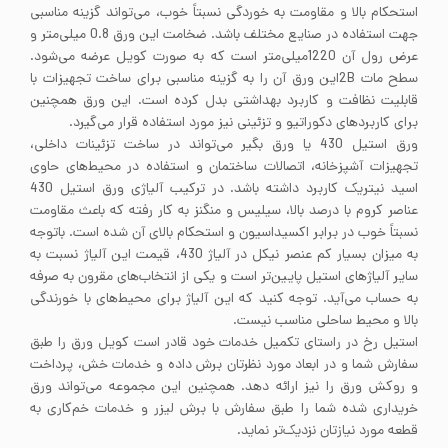
استحکام بالا و مقاومت به خوردگی نسبتاً خوب، می‌تواند گزینه مناسبی
جهت استفاده در صنایع مختلف باشد. ضخامت این ورق 0.8 میلی‌متر و
عرض رول آن 1220میلی‌متر است که به صورت کویل عرضه می‌شود.
سطح مات 2Bاین ورق آن را به گزینه مناسبی برای ساخت تجهیزات با
قابلیت نظافت و کاربرد بهداشتی بدل کرده است. این ورق همچنین
برای کاربردهای دکوراتیو و تزئینی نیز مورد استفاده قرار می‌گیرد.
ورق استیل 430 یا ورق بگیر می‌تواند در ساخت تزئینات داخلی،
تجهیزات آشپزخانه، اتصالات ساختمان و استفاده در محیط‌های حاوی
اسید نیتریک کاربرد داشته باشد. در ترکیب آلیاژی ورق استیل 430
عناصر کروم با درصد بالا، سیلیس و منگنز به کار رفته که باعث مقاومت
نسبتاً خوب در برابر اکسیداسیون و استحکام بالای آن شده است. باتوجه
به میزان بسیار کم عنصر نیکل در آلیاژ 430، قیمت این آلیاژ نسبت به
سایر آلیاژهای استیل پایین‌تر است و یکی از انتخاب‌های مقرون به صرفه
به حساب می‌آید. توجه کنید که این آلیاژ برای محیط‌های با خورندگی
بالا و محیط ساحلی مناسب نیست.
استیل رخ در راستای تکمیل خدمات خود قادر است کویل ورق را طبق
سفارش شما و در ابعاد مورد نظرتان برش داده و خدمات خش، پرداخت
و روکش ورق را نیز ارائه دهد. همچنین این مجموعه می‌تواند ورق
خریداری شده شما را طبق سفارش با برش لیزر و خدمات خم‌کاری به
قطعه مورد نیازتان نزدیک‌تر نماید.