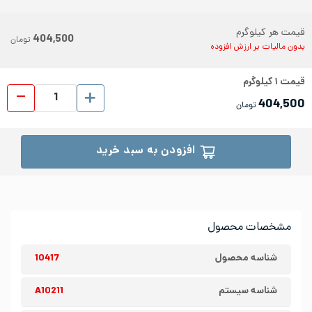
قیمت هر کیلوگرم
404,500
تومان
بدون مالیات بر ارزش افزوده
قیمت
۱
کیلوگرم
ورق رو
404,500
تومان
افزودن به سبد خرید
مشخصات محصول
شناسه محصول
10417
شناسه سیستم
A10211