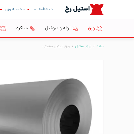
Ski
استیل رخ
دانشنامه
محاسبه وزن
t
conten
ورق
لوله و پروفیل
میلگرد
خانه
/
ورق استیل
/
ورق استیل صنعتی