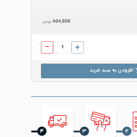
404,500
تومان
ورق رول استیل 430 عرض 1250 ضخامت 2.5 مات 2B عدد
افزودن به سبد خرید
‍۴
‍۳
‍۲