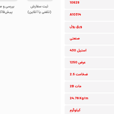
10629
ثبت سفارش
بررسی و ص
(تلفنی یا آنلاین)
پیش‌فاکت
A10314
ورق رول
صنعتی
استیل 430
عرض 1250
ضخامت 2.5
مات 2B
24.78 Kg/m
کیلوگرم