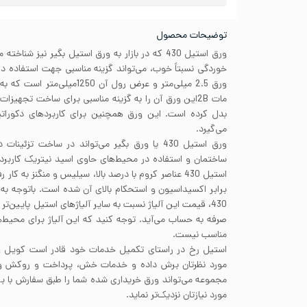
توضیحات محصول
ورق استیل 430 که در بازار به ورق استیل بگیر نیز شن
خوردگی نسبتاً خوب، می‌تواند گزینه مناسبی جهت استفاده 
ورق 2.5 میلی‌متر و عرض رول آن
مات 2Bاین ورق آن را به گزینه مناسبی برای ساخت تجهیزا
بدل کرده است. این ورق همچنین برای کاربردهای دکوراتیو 
می‌گیرد.
ورق استیل 430 یا ورق بگیر می‌تواند در ساخت تزئ
ساختمان و استفاده در محیط‌های حاوی اسید نیتریک کاربرد 
استیل 430 عناصر کروم با درصد بالا، سیلیس و منگنز به 
برابر اکسیداسیون و استحکام بالای آن شده است. باتوجه به م
430، قیمت این آلیاژ نسبت به سایر آلیاژهای استیل پایین‌ت
صرفه به حساب می‌آید. توجه کنید که این آلیاژ برای محیط‌ه
مناسب نیست.
استیل رخ در راستای تکمیل خدمات خود قادر است کویل ور
مورد نظرتان برش داده و خدمات خش، پرداخت و روکش ورق
مجموعه می‌تواند ورق خریداری شده شما را طبق سفارش با ب
مورد نیازتان نزدیک‌تر نماید.