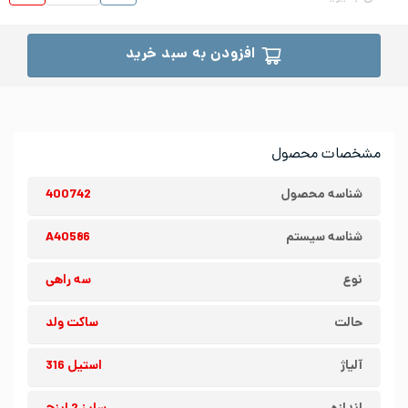
افزودن به سبد خرید
مشخصات محصول
شناسه محصول
400742
شناسه سیستم
A40586
نوع
سه راهی
حالت
ساکت ولد
آلیاژ
استیل 316