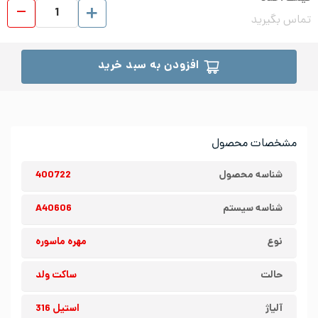
مهره
تماس بگیرید
افزودن به سبد خرید
مشخصات محصول
شناسه محصول
400722
شناسه سیستم
A40606
نوع
مهره ماسوره
حالت
ساکت ولد
آلیاژ
استیل 316