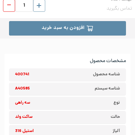
سه ر
تماس بگیرید
افزودن به سبد خرید
مشخصات محصول
شناسه محصول
400741
شناسه سیستم
A40585
نوع
سه راهی
حالت
ساکت ولد
آلیاژ
استیل 316