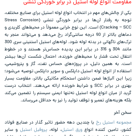
مقاومت انواع لوله استیل در برابر خوردگی تنشی
یکی از چالش‌های مهم در انتخاب انواع لوله استیل برای صنایع مختلف،
توجه به رفتار آن‌ها در برابر خوردگی تنشی (Stress Corrosion
Cracking – SCC) است. این نوع خرابی معمولاً در محیط‌های کلریدی و
دماهای بالاتر از 60 درجه سانتی‌گراد رخ می‌دهد و می‌تواند منجر به
ترک‌های ناگهانی در بدنه لوله شود. لوله‌های استیل آستنیتی سری 300
مانند 304 و 316 در برابر این پدیده حساس‌تر هستند و در خطوط
انتقال تحت فشار یا محیط‌های خورنده، احتمال شکست آن‌ها بیشتر
است. به همین دلیل، در پروژه‌های حساس نفت، گاز و پتروشیمی،
استفاده از انواع لوله استیل داپلکس و سوپر داپلکس توصیه می‌شود؛
زیرا این آلیاژها ضمن داشتن استحکام مکانیکی بالاتر، مقاومت بسیار
بهتری در برابر SCC و شرایط خورنده ارائه می‌دهند. انتخاب درست
گرید از میان انواع لوله استیل نه‌تنها ایمنی سیستم را تضمین می‌کند
بلکه هزینه‌های تعمیر و توقف تولید را نیز به حداقل می‌رساند.
سخن آخر
مجموعه استیل رخ
با چندین دهه حضور تاثیر گذار در صنایع فولاد
کشور، تامین کننده انواع
ورق استیل
، لوله،
پروفیل استیل
و سایر