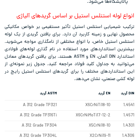
پالایشگاه‌ها می‌شود.
انواع لوله استنلس استیل بر اساس گریدهای آلیاژی
ترکیب شیمیایی استنلس استیل تأثیر مستقیمی بر خواص مکانیکی
محصول نهایی و زمینه کاربرد آن دارد. برای یافتن گریدی از یک لوله
استنلس استیل خاص، با انواع مختلفی از نامگذاری مواجه می‌شوید.
بیشترین استانداردهای مورد استفاده در نام گذاری لوله‌‌های فولادی
استاندارد DIN آلمان، EN و ASTM هستند. برای یافتن گریدهای معادل
می‌توانید به جداول کلید فولاد مراجعه کنید. جدول زیر نمونه‌‌ای از
این استانداردهای مختلف را برای گریدهای استنلس استیل رایج در
لوله کشی صنعتی، نشان می‌‌دهد.
DIN
گرید
EN
گرید
ASTM
گرید
A 312 Grade TP321
X6CrNiTi18-10
1.4541
A 312 Grade TP316Ti
X6CrNiMoTi17-12-2
1.4571
A 312 Grade TP304
X5CrNi18-10
1.4301
A 312 Grade TP304L
X2CrNi19-11
1.4306