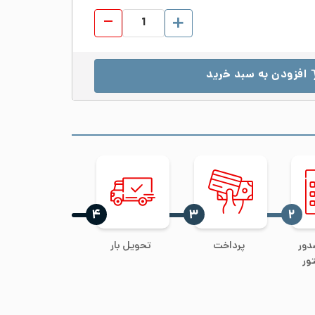
زانو 90 درجه جوشی صنایع غذایی استیل 316 سایز 25 عدد
افزودن به سبد خرید
‍۴
‍۳
‍۲
دور
پرداخت
تحویل بار
ور