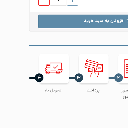
افزودن به سبد خرید
‍۴
‍۳
‍۲
دور
پرداخت
تحویل بار
ور