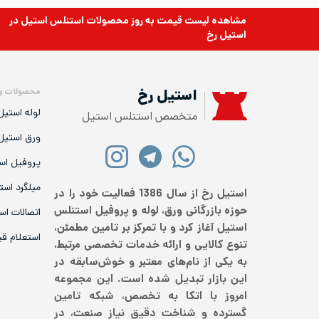
مشاهده لیست قیمت به روز
محصولات استنلس استیل
در
استیل رخ
محصولات و
استیل رخ
لوله استیل
متخصص استنلس استیل
ورق استیل
پروفیل اس
میلگرد است
استیل رخ از سال 1386 فعالیت خود را در
حوزه بازرگانی ورق، لوله و پروفیل استنلس
اتصالات اس
استیل آغاز کرد و با تمرکز بر تامین مطمئن،
استعلام ق
تنوع کالایی و ارائه خدمات تخصصی مرتبط،
به یکی از نام‌های معتبر و خوش‌سابقه در
این بازار تبدیل شده است. این مجموعه
امروز با اتکا به تخصص، شبکه تامین
گسترده و شناخت دقیق نیاز صنعت، در