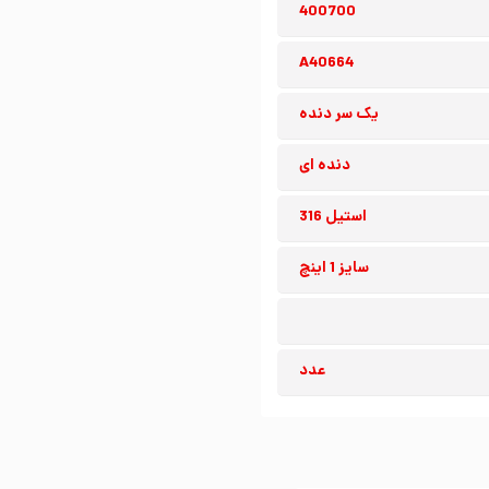
400700
A40664
یک سر دنده
دنده ای
استیل 316
سایز 1 اینچ
عدد