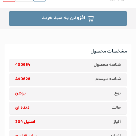
افزودن به سبد خرید
مشخصات محصول
شناسه محصول
400684
شناسه سیستم
A40628
نوع
بوشن
حالت
دنده ای
آلیاژ
استیل 304