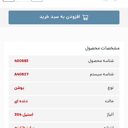
افزودن به سبد خرید
مشخصات محصول
شناسه محصول
400683
شناسه سیستم
A40627
نوع
بوشن
حالت
دنده ای
آلیاژ
استیل 304