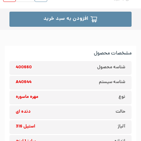
افزودن به سبد خرید
مشخصات محصول
شناسه محصول
400660
شناسه سیستم
A40644
نوع
مهره ماسوره
حالت
دنده ای
آلیاژ
استیل 316