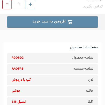
کپ ی
تماس بگیرید
افزودن به سبد خرید
مشخصات محصول
شناسه محصول
400602
شناسه سیستم
A40549
نوع
کپ یا درپوش
حالت
جوشی
آلیاژ
استیل 316