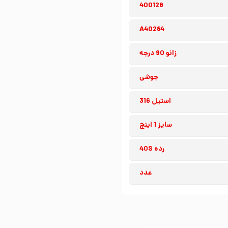
400128
A40284
زانو 90 درجه
جوشی
استیل 316
سایز 1 اینچ
رده 40S
عدد