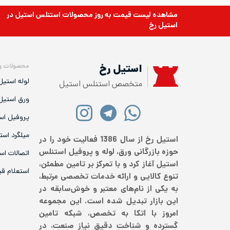
مشاهده لیست قیمت به روز
محصولات استنلس استیل
در
استیل رخ
محصولات و
استیل رخ
لوله استیل
متخصص استنلس استیل
ورق استیل
پروفیل اس
میلگرد است
استیل رخ از سال 1386 فعالیت خود را در
حوزه بازرگانی ورق، لوله و پروفیل استنلس
اتصالات اس
استیل آغاز کرد و با تمرکز بر تامین مطمئن،
استعلام ق
تنوع کالایی و ارائه خدمات تخصصی مرتبط،
به یکی از نام‌های معتبر و خوش‌سابقه در
این بازار تبدیل شده است. این مجموعه
امروز با اتکا به تخصص، شبکه تامین
گسترده و شناخت دقیق نیاز صنعت، در