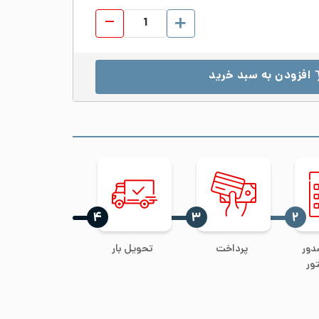
زانو 90 درجه جوشی استیل 316 سایز 1 اینچ رده 40S عدد
افزودن به سبد خرید
‍۴
‍۳
‍۲
دور
پرداخت
تحویل بار
ور