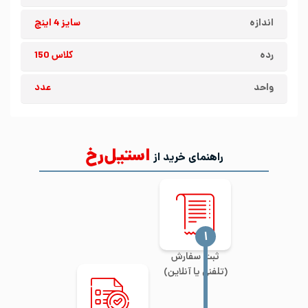
اندازه
سایز 4 اینچ
رده
کلاس 150
واحد
عدد
استیل‌رخ
راهنمای خرید از
‍۱
ثبت سفارش
(تلفنی یا آنلاین)