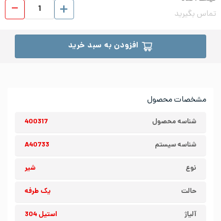
شیر ی
تماس بگیرید
افزودن به سبد خرید
مشخصات محصول
شناسه محصول
400317
شناسه سیستم
A40733
نوع
شیر
حالت
یک طرفه
آلیاژ
استیل 304