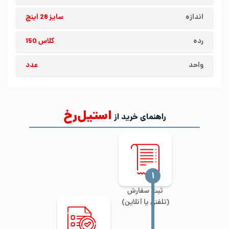
اندازه
سایز 28 اینچ
رده
کلاس 150
واحد
عدد
استیل‌رخ
راهنمای خرید از
‍۱
ثبت سفارش
(تلفنی یا آنلاین)