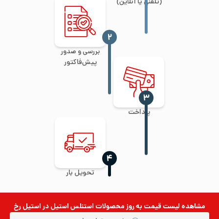
(تلفنی یا آنلاین)
‍۲
بررسی و صدور
پیش‌فاکتور
‍۳
پرداخت
‍۴
تحویل بار
مشاهده لیست قیمت به روز
محصولات استنلس استیل
در استیل رخ