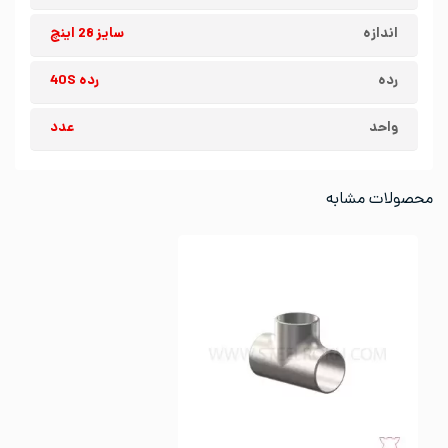
اندازه
سایز 28 اینچ
رده
رده 40S
واحد
عدد
محصولات مشابه