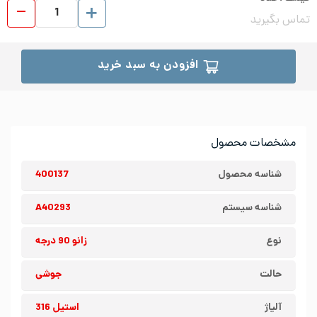
زانو 90 درجه جوشی استیل 6
تماس بگیرید
افزودن به سبد خرید
مشخصات محصول
شناسه محصول
400137
شناسه سیستم
A40293
نوع
زانو 90 درجه
حالت
جوشی
آلیاژ
استیل 316