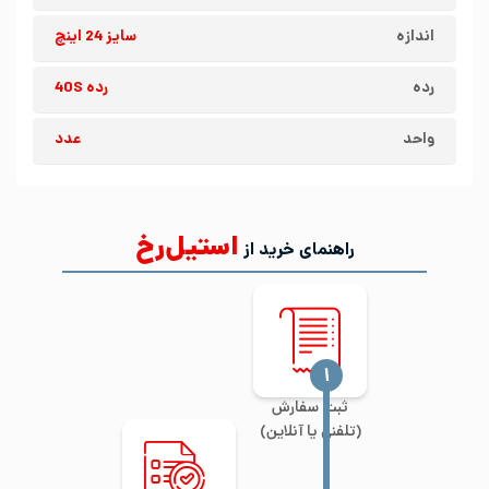
اندازه
سایز 24 اینچ
رده
رده 40S
واحد
عدد
استیل‌رخ
راهنمای خرید از
‍۱
ثبت سفارش
(تلفنی یا آنلاین)