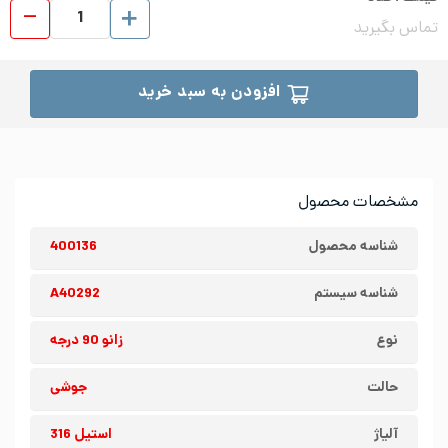
زانو 90 درجه جوشی استیل 6
تماس بگیرید
افزودن به سبد خرید
مشخصات محصول
شناسه محصول
400136
شناسه سیستم
A40292
نوع
زانو 90 درجه
حالت
جوشی
آلیاژ
استیل 316