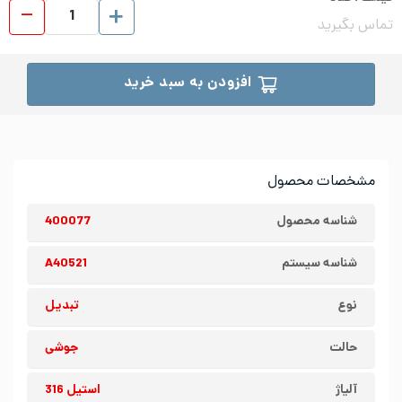
تبدیل
تماس بگیرید
افزودن به سبد خرید
مشخصات محصول
شناسه محصول
400077
شناسه سیستم
A40521
نوع
تبدیل
حالت
جوشی
آلیاژ
استیل 316