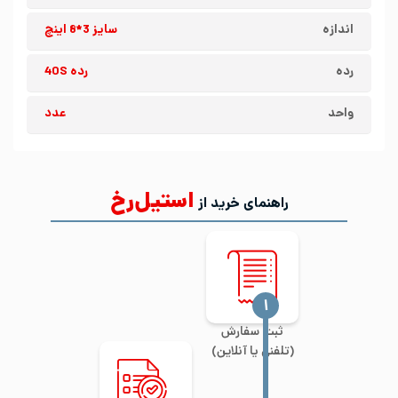
اندازه
سایز 3*8 اینچ
رده
رده 40S
واحد
عدد
استیل‌رخ
راهنمای خرید از
‍۱
ثبت سفارش
(تلفنی یا آنلاین)