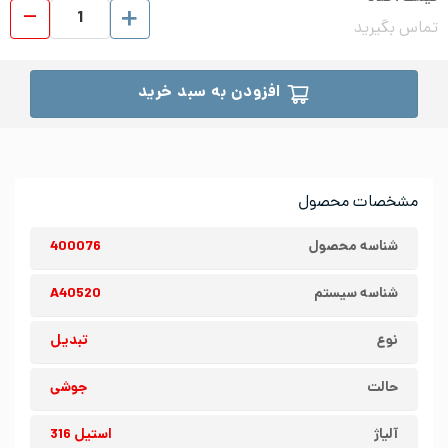
تبدیل
تماس بگیرید
افزودن به سبد خرید
مشخصات محصول
شناسه محصول
400076
شناسه سیستم
A40520
نوع
تبدیل
حالت
جوشی
آلیاژ
استیل 316