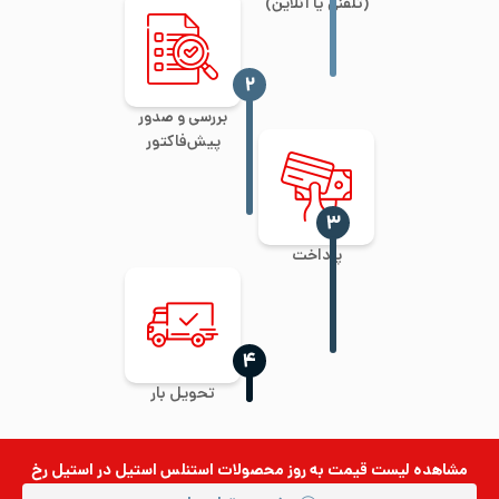
(تلفنی یا آنلاین)
‍۲
بررسی و صدور
پیش‌فاکتور
‍۳
پرداخت
‍۴
تحویل بار
مشاهده لیست قیمت به روز
محصولات استنلس استیل
در استیل رخ