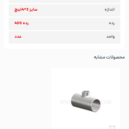
اندازه
سایز 3*4اینچ
رده
رده 40S
واحد
عدد
محصولات مشابه