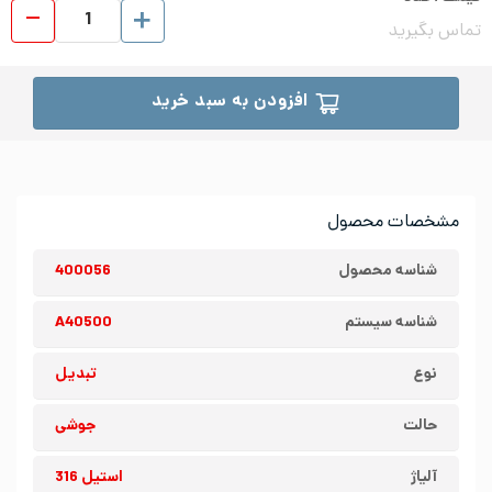
تبدیل
تماس بگیرید
افزودن به سبد خرید
مشخصات محصول
شناسه محصول
400056
شناسه سیستم
A40500
نوع
تبدیل
حالت
جوشی
آلیاژ
استیل 316