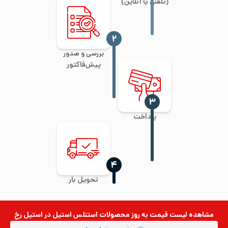
(تلفنی یا آنلاین)
‍۲
بررسی و صدور
پیش‌فاکتور
‍۳
پرداخت
‍۴
تحویل بار
مشاهده لیست قیمت به روز
محصولات استنلس استیل
در استیل رخ