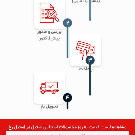
(تلفنی یا آنلاین)
‍۲
بررسی و صدور
پیش‌فاکتور
‍۳
پرداخت
‍۴
تحویل بار
مشاهده لیست قیمت به روز
محصولات استنلس استیل
در استیل رخ