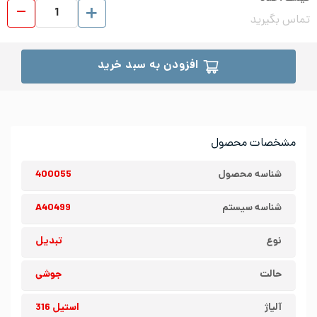
تبدیل
تماس بگیرید
افزودن به سبد خرید
مشخصات محصول
شناسه محصول
400055
شناسه سیستم
A40499
نوع
تبدیل
حالت
جوشی
آلیاژ
استیل 316