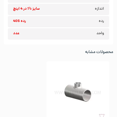
اندازه
سایز ½1 در 4 اینچ
رده
رده 40S
واحد
عدد
محصولات مشابه