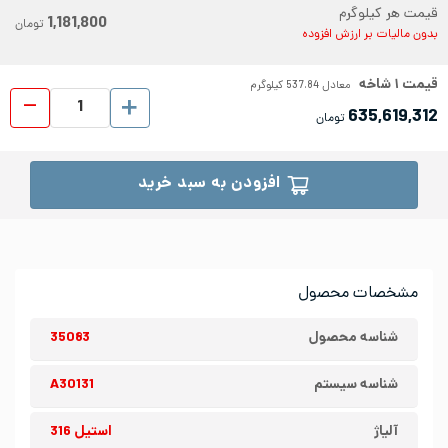
قیمت هر کیلوگرم
1,181,800
تومان
بدون مالیات بر ارزش افزوده
قیمت
۱
شاخه
معادل
537.84
کیلوگرم
میلگر
635,619,312
تومان
افزودن به سبد خرید
مشخصات محصول
شناسه محصول
35083
شناسه سیستم
A30131
آلیاژ
استیل 316