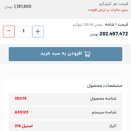
قیمت هر کیلوگرم
1,181,800
تومان
بدون مالیات بر ارزش افزوده
قیمت
۱
شاخه
معادل
239.04
کیلوگرم
میلگ
282,497,472
تومان
افزودن به سبد خرید
مشخصات محصول
شناسه محصول
35075
شناسه سیستم
A30123
آلیاژ
استیل 316