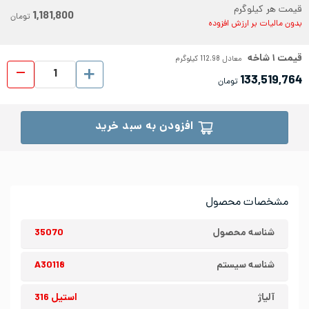
قیمت هر کیلوگرم
1,181,800
تومان
بدون مالیات بر ارزش افزوده
قیمت
۱
شاخه
معادل
112.98
کیلوگرم
میلگ
133,519,764
تومان
افزودن به سبد خرید
مشخصات محصول
شناسه محصول
35070
شناسه سیستم
A30118
آلیاژ
استیل 316