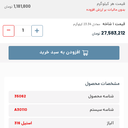
قیمت هر کیلوگرم
1,181,800
تومان
بدون مالیات بر ارزش افزوده
قیمت
۱
شاخه
معادل
23.34
کیلوگرم
میلگ
27,583,212
تومان
افزودن به سبد خرید
مشخصات محصول
شناسه محصول
35062
شناسه سیستم
A30110
آلیاژ
استیل 316